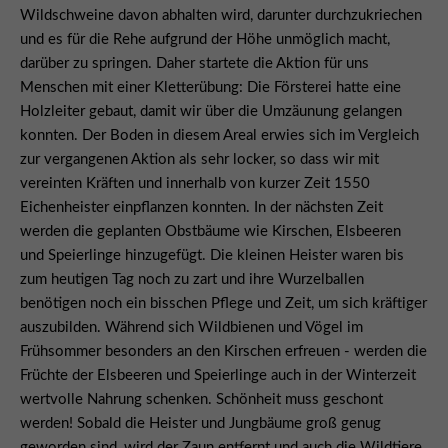
Wildschweine davon abhalten wird, darunter durchzukriechen
und es für die Rehe aufgrund der Höhe unmöglich macht,
darüber zu springen. Daher startete die Aktion für uns
Menschen mit einer Kletterübung: Die Försterei hatte eine
Holzleiter gebaut, damit wir über die Umzäunung gelangen
konnten. Der Boden in diesem Areal erwies sich im Vergleich
zur vergangenen Aktion als sehr locker, so dass wir mit
vereinten Kräften und innerhalb von kurzer Zeit 1550
Eichenheister einpflanzen konnten. In der nächsten Zeit
werden die geplanten Obstbäume wie Kirschen, Elsbeeren
und Speierlinge hinzugefügt. Die kleinen Heister waren bis
zum heutigen Tag noch zu zart und ihre Wurzelballen
benötigen noch ein bisschen Pflege und Zeit, um sich kräftiger
auszubilden. Während sich Wildbienen und Vögel im
Frühsommer besonders an den Kirschen erfreuen - werden die
Früchte der Elsbeeren und Speierlinge auch in der Winterzeit
wertvolle Nahrung schenken. Schönheit muss geschont
werden! Sobald die Heister und Jungbäume groß genug
geworden sind, wird der Zaun entfernt und auch die Wildtiere