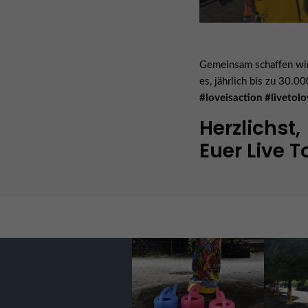
Gemeinsam schaffen wir 
es, jährlich bis zu 30.
#loveisaction #livetol
Herzlichst,
Euer Live 