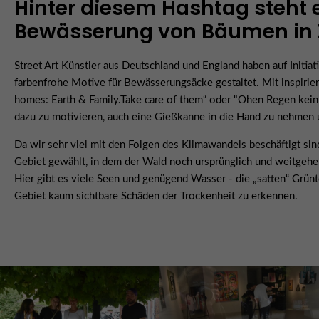
Hinter diesem Hashtag steht e
Bewässerung von Bäumen in Z
Street Art Künstler aus Deutschland und England haben auf Initi
farbenfrohe Motive für Bewässerungsäcke gestaltet. Mit inspiri
homes: Earth & Family.Take care of them“ oder "Ohen Regen kei
dazu zu motivieren, auch eine Gießkanne in die Hand zu nehmen u
Da wir sehr viel mit den Folgen des Klimawandels beschäftigt s
Gebiet gewählt, in dem der Wald noch ursprünglich und weitgehe
Hier gibt es viele Seen und genügend Wasser - die „satten“ Grün
Gebiet kaum sichtbare Schäden der Trockenheit zu erkennen.