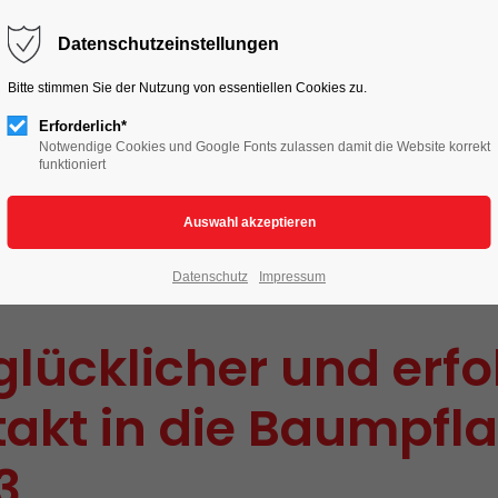
HOME
LIVE TO LOVE
AKTIONEN
Datenschutzeinstellungen
Bitte stimmen Sie der Nutzung von essentiellen Cookies zu.
Erforderlich*
Notwendige Cookies und Google Fonts zulassen damit die Website korrekt
funktioniert
Datenschutz
Impressum
glücklicher und erfo
takt in die Baumpfl
3