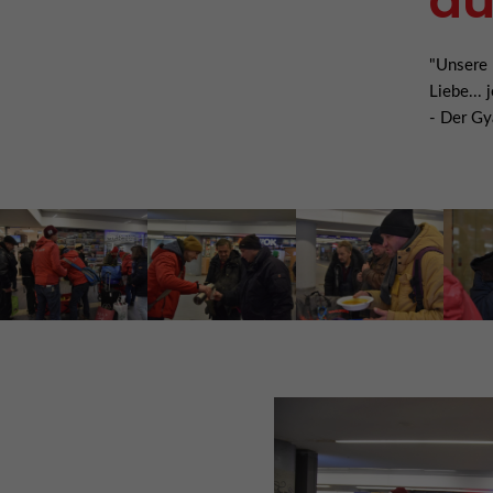
au
"Unsere 
Liebe... 
- Der G