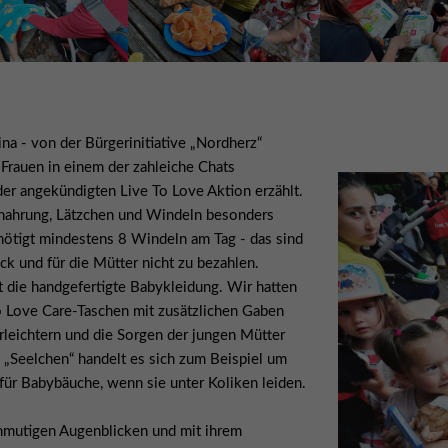
na - von der Bürgerinitiative „Nordherz“
 Frauen in einem der zahleiche Chats
der angekündigten Live To Love Aktion erzählt.
nahrung, Lätzchen und Windeln besonders
enötigt mindestens 8 Windeln am Tag - das sind
k und für die Mütter nicht zu bezahlen.
st die handgefertigte Babykleidung. Wir hatten
o Love Care-Taschen mit zusätzlichen Gaben
 erleichtern und die Sorgen der jungen Mütter
n „Seelchen“ handelt es sich zum Beispiel um
ür Babybäuche, wenn sie unter Koliken leiden.
anmutigen Augenblicken und mit ihrem