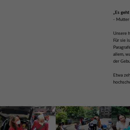
„Es geht
- Mutter
Unsere h
Für sie 
Paragraf
allem, w
der Gebur
Etwa zeh
hochschw