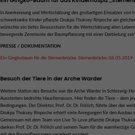
Ein Gingko-Baum für das Kinderhospiz „Sternen
In Anerkennung und Wertschätzung des großartigen Einsatzes von H
schwerkranke Kinder pflanzte Drukpa Thuksey Rinpoche am gleiche
wünschte ein tiefes Bewusstsein für die Wertschätzung allen Lebens.
bewegende Zeremonie der Baumpflanzung mit einer Darbietung sein
PRESSE / DOKUMENTATION
Ein Gingkobaum für die Sternenbrücke, Sternenbrücke, 06.05.2019
Besuch der Tiere in der Arche Warder
Weitere Station des Besuchs war die Arche Warder in Schleswig-Hol
Aussterben bedrohte Haustierrassen. Hier finden die Tiere – dem j
Bedingungen. Der Direktor, Prof. Dr. Dr. Frölich, führte über das we
Drukpa Thuksey Rinpoche erhielt viele Anregungen für den Ausbau se
Gemeinsam mit dem Team von Live To Love pflanzte Drukpa Thukse
danken Prof. Dr. Dr. Frölich und seinem Team für die warmherzige G
mit den Baumpflanzungen verankert wurden!