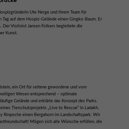
brücke“
ospizgründerin Ute Nerge und ihrem Team für
n Tag auf dem Hospiz-Gelände einen Gingko-Baum. Er
 Der Violinist Jansen Folkers begleitete die
er Kunst.
stein, ein Ort für seltene gewordene und vom
eweiligen Wesen entsprechend – optimale
itläufige Gelände und erklärte das Konzept des Parks.
ines Tierschutzprojekts „Live to Rescue“ in Ladakh.
y Rinpoche einen Bergahorn im Landschaftspark. Wir
astfreundschaft! Mögen sich alle Wünsche erfüllen, die