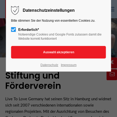
Menu
Datenschutzeinstellungen
Bitte stimmen Sie der Nutzung von essentiellen Cookies zu.
Erforderlich*
Notwendige Cookies und Google Fonts zulassen damit die
Website korrekt funktioniert
Datenschutz
Impressum
Stiftung und
Förderverein
Live To Love Germany hat seinen Sitz in Hamburg und widmet
sich seit 2007 verschiedenen internationalen sowie
regionalen Projekten. Mit der Ausrichtung von Besuchen des